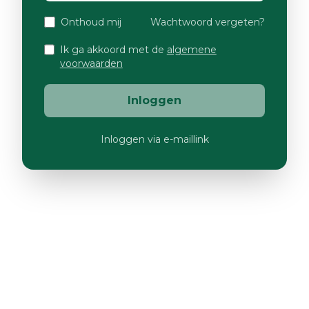
Onthoud mij
Wachtwoord vergeten?
Ik ga akkoord met de
algemene
voorwaarden
Inloggen
Inloggen via e-maillink