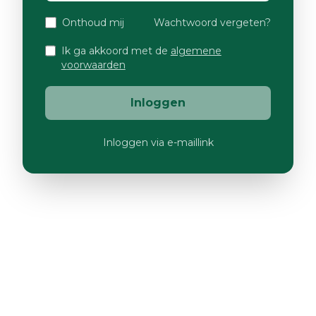
Onthoud mij
Wachtwoord vergeten?
Ik ga akkoord met de
algemene
voorwaarden
Inloggen
Inloggen via e-maillink