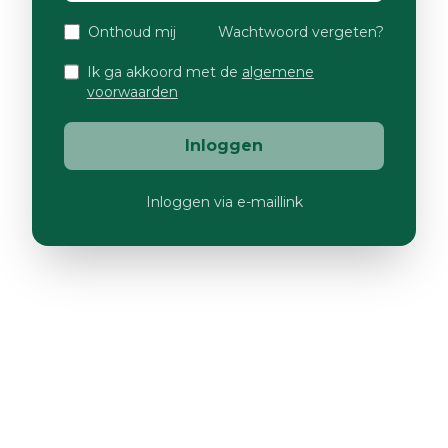
Onthoud mij
Wachtwoord vergeten?
Ik ga akkoord met de
algemene
voorwaarden
Inloggen
Inloggen via e-maillink