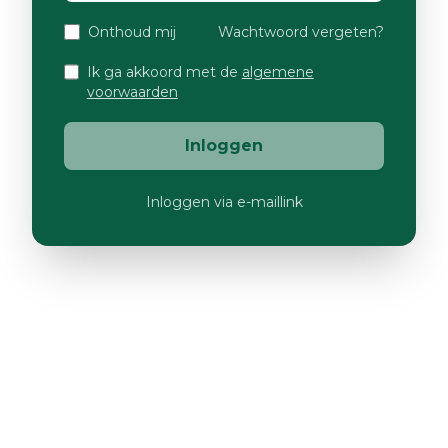
Onthoud mij
Wachtwoord vergeten?
Ik ga akkoord met de
algemene
voorwaarden
Inloggen
Inloggen via e-maillink