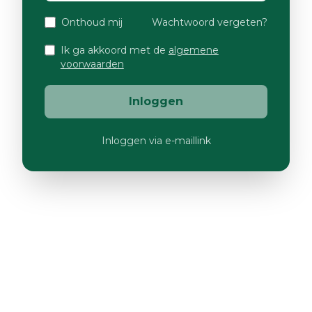
Onthoud mij
Wachtwoord vergeten?
Ik ga akkoord met de
algemene
voorwaarden
Inloggen
Inloggen via e-maillink