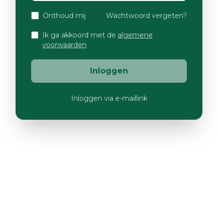
Onthoud mij
Wachtwoord vergeten?
Ik ga akkoord met de
algemene
voorwaarden
Inloggen
Inloggen via e-maillink