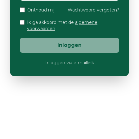
Onthoud mij
Wachtwoord vergeten?
Ik ga akkoord met de
algemene
voorwaarden
Inloggen
Inloggen via e-maillink