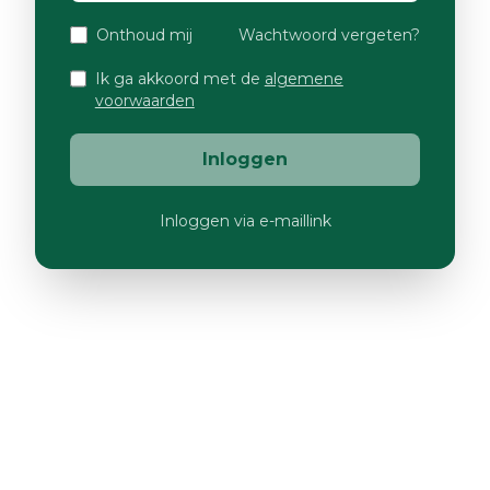
Onthoud mij
Wachtwoord vergeten?
Ik ga akkoord met de
algemene
voorwaarden
Inloggen
Inloggen via e-maillink