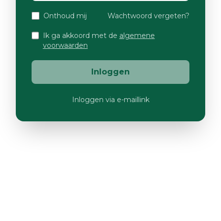
Onthoud mij
Wachtwoord vergeten?
Ik ga akkoord met de
algemene
voorwaarden
Inloggen
Inloggen via e-maillink