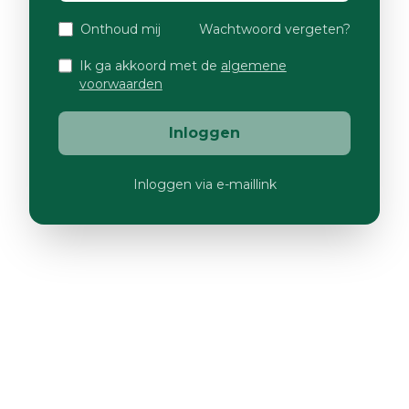
Onthoud mij
Wachtwoord vergeten?
Ik ga akkoord met de
algemene
voorwaarden
Inloggen
Inloggen via e-maillink