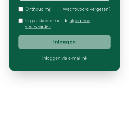
Onthoud mij
Wachtwoord vergeten?
Ik ga akkoord met de
algemene
voorwaarden
Inloggen
Inloggen via e-maillink