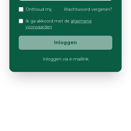
Onthoud mij
Wachtwoord vergeten?
Ik ga akkoord met de
algemene
voorwaarden
Inloggen
Inloggen via e-maillink