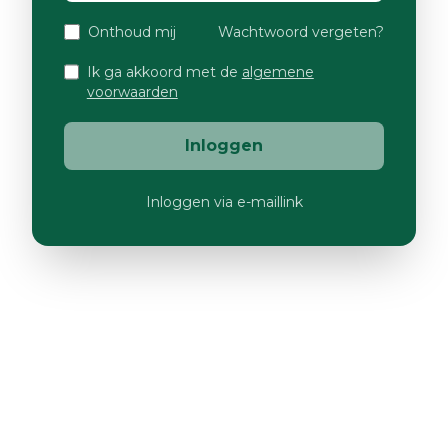
Onthoud mij
Wachtwoord vergeten?
Ik ga akkoord met de
algemene
voorwaarden
Inloggen
Inloggen via e-maillink