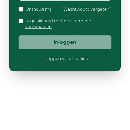
Onthoud mij
Wachtwoord vergeten?
Ik ga akkoord met de
algemene
voorwaarden
Inloggen
Inloggen via e-maillink