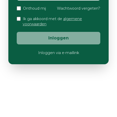
Onthoud mij
Wachtwoord vergeten?
Ik ga akkoord met de
algemene
voorwaarden
Inloggen
Inloggen via e-maillink