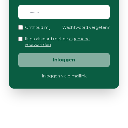
Onthoud mij
Wachtwoord vergeten?
Ik ga akkoord met de
algemene
voorwaarden
Inloggen
Inloggen via e-maillink