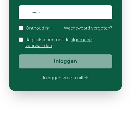
Onthoud mij
Wachtwoord vergeten?
Ik ga akkoord met de
algemene
voorwaarden
Inloggen
Inloggen via e-maillink