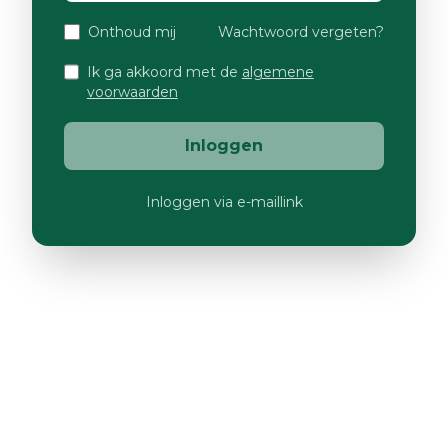
Onthoud mij
Wachtwoord vergeten?
Ik ga akkoord met de
algemene
voorwaarden
Inloggen
Inloggen via e-maillink