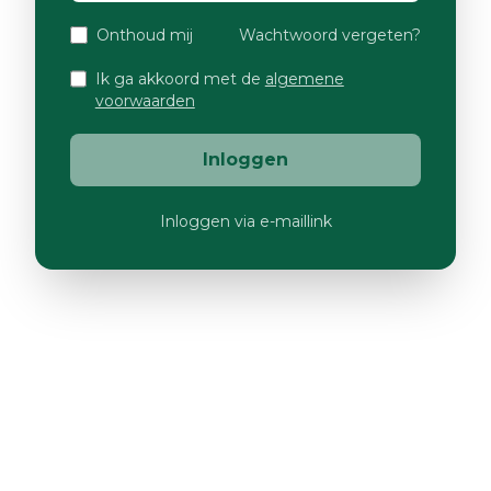
Onthoud mij
Wachtwoord vergeten?
Ik ga akkoord met de
algemene
voorwaarden
Inloggen
Inloggen via e-maillink