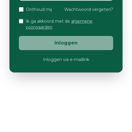
Onthoud mij
Wachtwoord vergeten?
Ik ga akkoord met de
algemene
voorwaarden
Inloggen
Inloggen via e-maillink