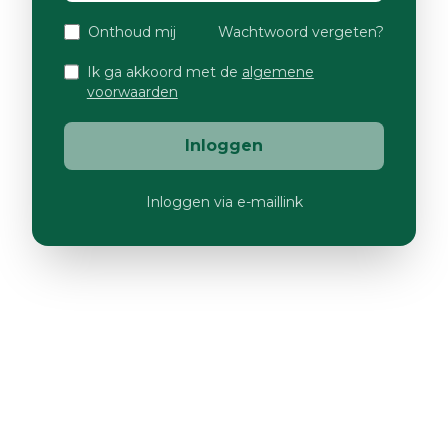
Onthoud mij
Wachtwoord vergeten?
Ik ga akkoord met de
algemene
voorwaarden
Inloggen
Inloggen via e-maillink