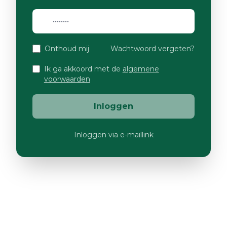
Onthoud mij
Wachtwoord vergeten?
Ik ga akkoord met de
algemene
voorwaarden
Inloggen
Inloggen via e-maillink