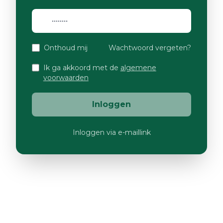
Onthoud mij
Wachtwoord vergeten?
Ik ga akkoord met de
algemene
voorwaarden
Inloggen
Inloggen via e-maillink