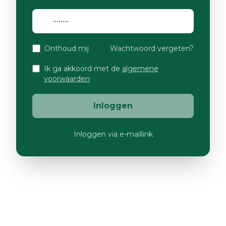
Onthoud mij
Wachtwoord vergeten?
Ik ga akkoord met de
algemene
voorwaarden
Inloggen
Inloggen via e-maillink