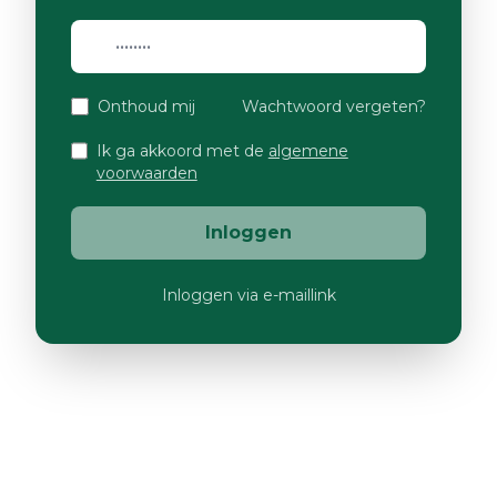
Onthoud mij
Wachtwoord vergeten?
Ik ga akkoord met de
algemene
voorwaarden
Inloggen
Inloggen via e-maillink