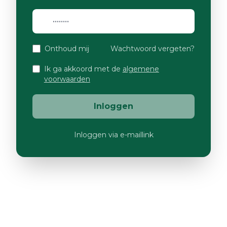
Onthoud mij
Wachtwoord vergeten?
Ik ga akkoord met de
algemene
voorwaarden
Inloggen
Inloggen via e-maillink