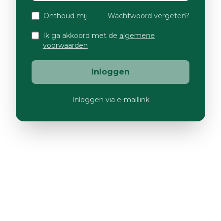
Onthoud mij
Wachtwoord vergeten?
Ik ga akkoord met de
algemene
voorwaarden
Inloggen
Inloggen via e-maillink