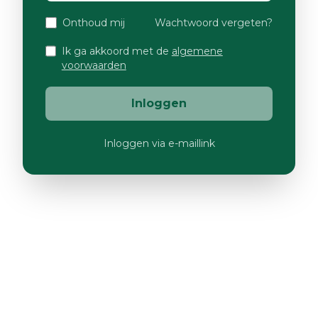
Onthoud mij
Wachtwoord vergeten?
Ik ga akkoord met de
algemene
voorwaarden
Inloggen
Inloggen via e-maillink