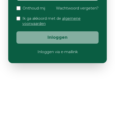
Onthoud mij
Wachtwoord vergeten?
Ik ga akkoord met de
algemene
voorwaarden
Inloggen
Inloggen via e-maillink