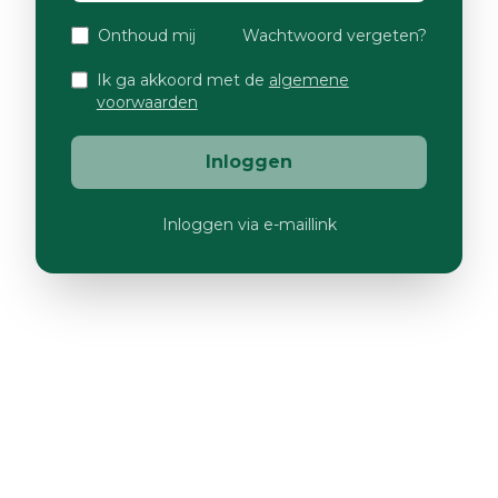
Onthoud mij
Wachtwoord vergeten?
Ik ga akkoord met de
algemene
voorwaarden
Inloggen
Inloggen via e-maillink