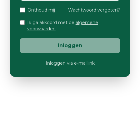
Onthoud mij
Wachtwoord vergeten?
Ik ga akkoord met de
algemene
voorwaarden
Inloggen
Inloggen via e-maillink