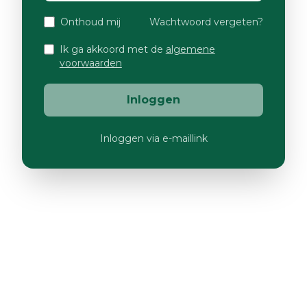
Onthoud mij
Wachtwoord vergeten?
Ik ga akkoord met de
algemene
voorwaarden
Inloggen
Inloggen via e-maillink