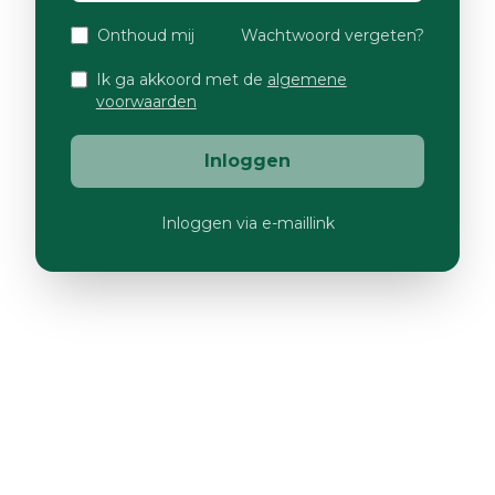
Onthoud mij
Wachtwoord vergeten?
Ik ga akkoord met de
algemene
voorwaarden
Inloggen
Inloggen via e-maillink