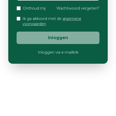
Onthoud mij
Wachtwoord vergeten?
Ik ga akkoord met de
algemene
voorwaarden
Inloggen
Inloggen via e-maillink