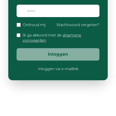
Onthoud mij
Wachtwoord vergeten?
Ik ga akkoord met de
algemene
voorwaarden
Inloggen
Inloggen via e-maillink