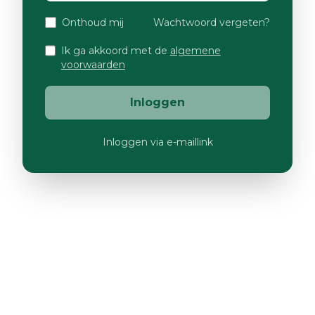
Onthoud mij
Wachtwoord vergeten?
Ik ga akkoord met de
algemene
voorwaarden
Inloggen
Inloggen via e-maillink