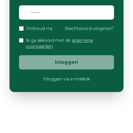
Onthoud mij
Wachtwoord vergeten?
Ik ga akkoord met de
algemene
voorwaarden
Inloggen
Inloggen via e-maillink