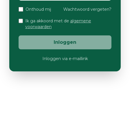
Onthoud mij
Wachtwoord vergeten?
Ik ga akkoord met de
algemene
voorwaarden
Inloggen
Inloggen via e-maillink