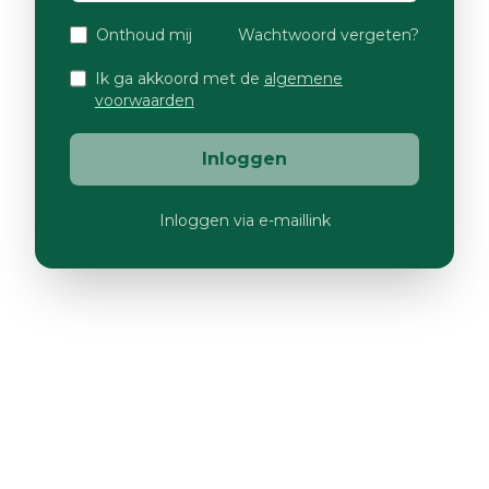
Onthoud mij
Wachtwoord vergeten?
Ik ga akkoord met de
algemene
voorwaarden
Inloggen
Inloggen via e-maillink