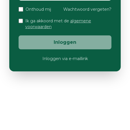
Onthoud mij
Wachtwoord vergeten?
Ik ga akkoord met de
algemene
voorwaarden
Inloggen
Inloggen via e-maillink