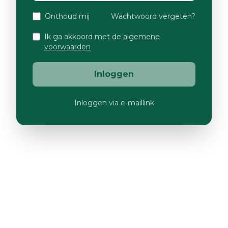
Onthoud mij
Wachtwoord vergeten?
Ik ga akkoord met de
algemene
voorwaarden
Inloggen
Inloggen via e-maillink