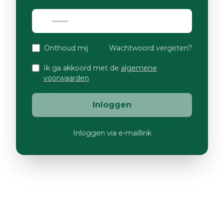
Onthoud mij
Wachtwoord vergeten?
Ik ga akkoord met de
algemene
voorwaarden
Inloggen
Inloggen via e-maillink