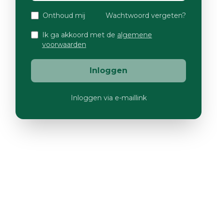
Onthoud mij
Wachtwoord vergeten?
Ik ga akkoord met de
algemene
voorwaarden
Inloggen
Inloggen via e-maillink