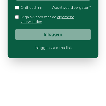
Onthoud mij
Wachtwoord vergeten?
Ik ga akkoord met de
algemene
voorwaarden
Inloggen
Inloggen via e-maillink