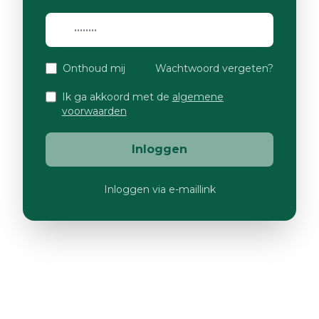
Onthoud mij
Wachtwoord vergeten?
Ik ga akkoord met de
algemene
voorwaarden
Inloggen
Inloggen via e-maillink