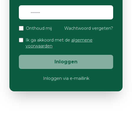
Onthoud mij
Wachtwoord vergeten?
Ik ga akkoord met de
algemene
voorwaarden
Inloggen
Inloggen via e-maillink