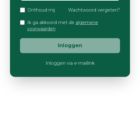
Onthoud mij
Wachtwoord vergeten?
Ik ga akkoord met de
algemene
voorwaarden
Inloggen
Inloggen via e-maillink