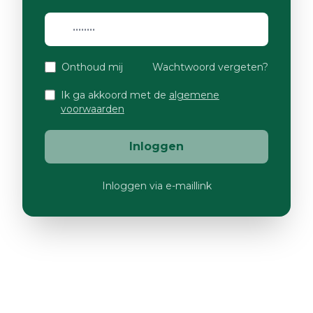
Onthoud mij
Wachtwoord vergeten?
Ik ga akkoord met de
algemene
voorwaarden
Inloggen
Inloggen via e-maillink