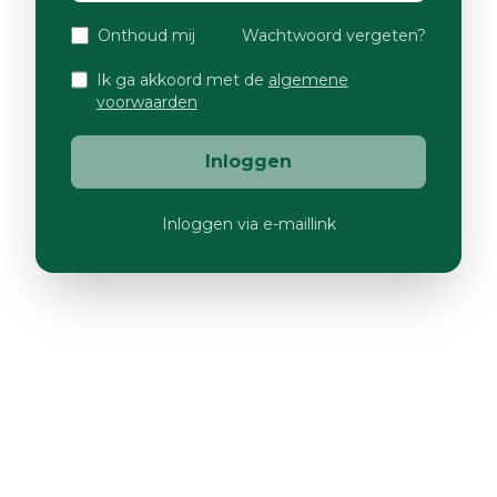
Onthoud mij
Wachtwoord vergeten?
Ik ga akkoord met de
algemene
voorwaarden
Inloggen
Inloggen via e-maillink