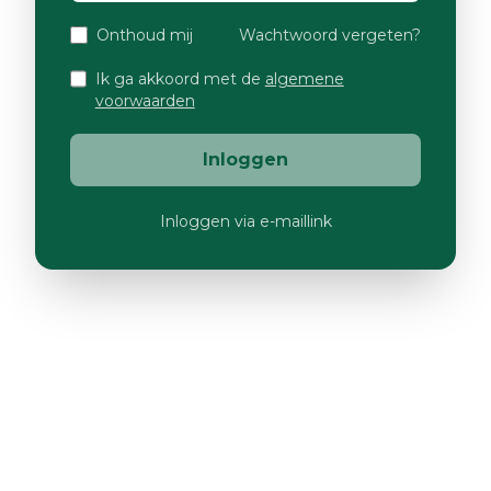
Onthoud mij
Wachtwoord vergeten?
Ik ga akkoord met de
algemene
voorwaarden
Inloggen
Inloggen via e-maillink